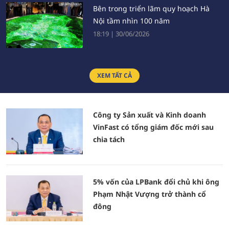
Bên trong triển lãm quy hoạch Hà
Nội tầm nhìn 100 năm
18:19
|
30/06/2026
Những doanh nghiệp Việt trong Top
XEM TẤT CẢ
100 Đông Nam Á
21:29
|
24/06/2026
Công ty Sản xuất và Kinh doanh
Sự trung thực của báo chí là nền
VinFast có tổng giám đốc mới sau
tảng tạo dựng niềm tin xã hội
chia tách
14:31
|
22/06/2026
5% vốn của LPBank đổi chủ khi ông
Phạm Nhật Vượng trở thành cổ
đông