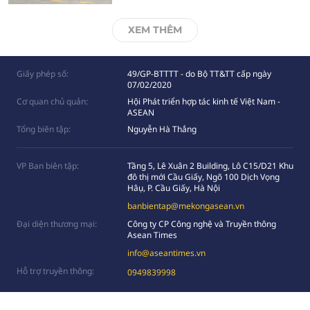
XEM THÊM
Giấy phép số:
49/GP-BTTTT - do Bộ TT&TT cấp ngày
07/02/2020
Cơ quan chủ quản:
Hội Phát triển hợp tác kinh tế Việt Nam -
ASEAN
Tổng biên tập:
Nguyễn Hà Thắng
VP Ban biên tập:
Tầng 5, Lê Xuân 2 Building, Lô C15/D21 Khu
đô thị mới Cầu Giấy, Ngõ 100 Dịch Vọng
Hâụ, P. Cầu Giấy, Hà Nội
banbientap@mekongasean.vn
Đại diện thương mại:
Công ty CP Công nghệ và Truyền thông
Asean Times
info@aseantimes.vn
Hỗ trợ truyền thông:
0949839998