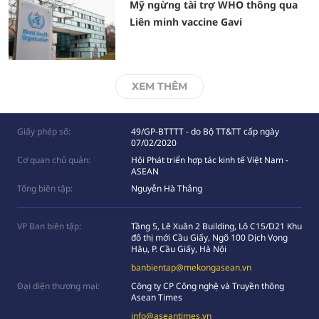
Mỹ ngừng tài trợ WHO thông qua
Liên minh vaccine Gavi
XEM THÊM
Giấy phép số:
49/GP-BTTTT - do Bộ TT&TT cấp ngày
07/02/2020
Cơ quan chủ quản:
Hội Phát triển hợp tác kinh tế Việt Nam -
ASEAN
Tổng biên tập:
Nguyễn Hà Thắng
VP Ban biên tập:
Tầng 5, Lê Xuân 2 Building, Lô C15/D21 Khu
đô thị mới Cầu Giấy, Ngõ 100 Dịch Vọng
Hâụ, P. Cầu Giấy, Hà Nội
banbientap@mekongasean.vn
Đại diện thương mại:
Công ty CP Công nghệ và Truyền thông
Asean Times
info@aseantimes.vn