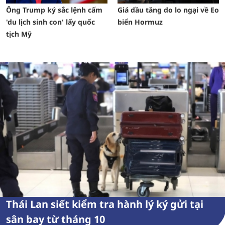
Ông Trump ký sắc lệnh cấm
Giá dầu tăng do lo ngại về Eo
'du lịch sinh con' lấy quốc
biển Hormuz
tịch Mỹ
Thái Lan siết kiểm tra hành lý ký gửi tại
sân bay từ tháng 10