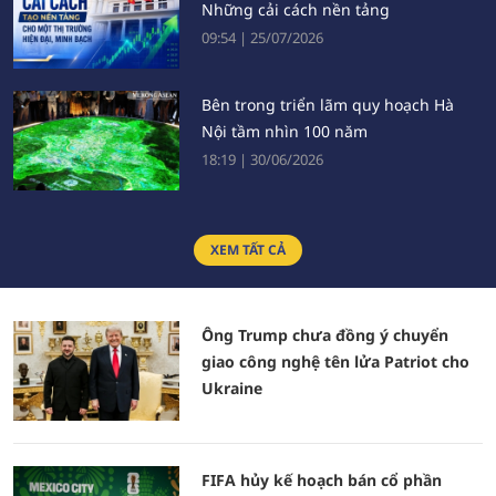
Những cải cách nền tảng
09:54
|
25/07/2026
Bên trong triển lãm quy hoạch Hà
Nội tầm nhìn 100 năm
18:19
|
30/06/2026
Những doanh nghiệp Việt trong Top
XEM TẤT CẢ
100 Đông Nam Á
21:29
|
24/06/2026
Ông Trump chưa đồng ý chuyển
Sự trung thực của báo chí là nền
giao công nghệ tên lửa Patriot cho
tảng tạo dựng niềm tin xã hội
Ukraine
14:31
|
22/06/2026
FIFA hủy kế hoạch bán cổ phần