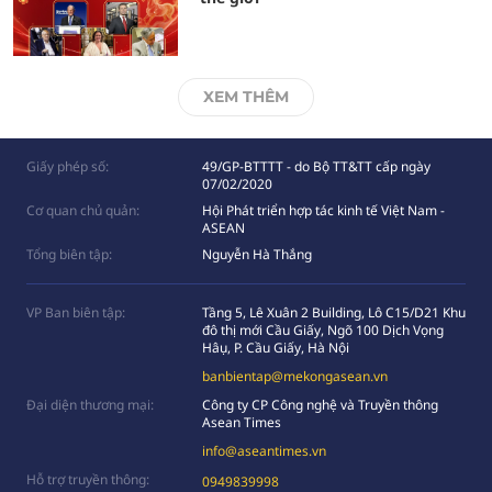
XEM THÊM
Giấy phép số:
49/GP-BTTTT - do Bộ TT&TT cấp ngày
07/02/2020
Cơ quan chủ quản:
Hội Phát triển hợp tác kinh tế Việt Nam -
ASEAN
Tổng biên tập:
Nguyễn Hà Thắng
VP Ban biên tập:
Tầng 5, Lê Xuân 2 Building, Lô C15/D21 Khu
đô thị mới Cầu Giấy, Ngõ 100 Dịch Vọng
Hâụ, P. Cầu Giấy, Hà Nội
banbientap@mekongasean.vn
Đại diện thương mại:
Công ty CP Công nghệ và Truyền thông
Asean Times
info@aseantimes.vn
Hỗ trợ truyền thông:
0949839998