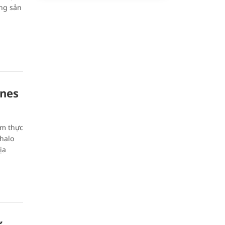
ông sản
ines
ẩm thực
-halo
ịa
ừ