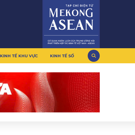
KINH TẾ KHU VỰC
KINH TẾ SỐ