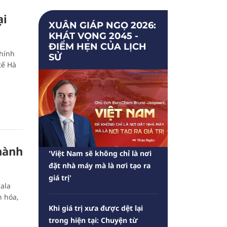
ại
XUÂN GIÁP NGỌ 2026:
KHÁT VỌNG 2045 -
ĐIỂM HẸN CỦA LỊCH
chính
SỬ
tế Hà
hành
'Việt Nam sẽ không chỉ là nơi
đặt nhà máy mà là nơi tạo ra
giá trị'
ala
n hóa,
Khi giá trị xưa được dệt lại
trong hiện tại: Chuyện từ