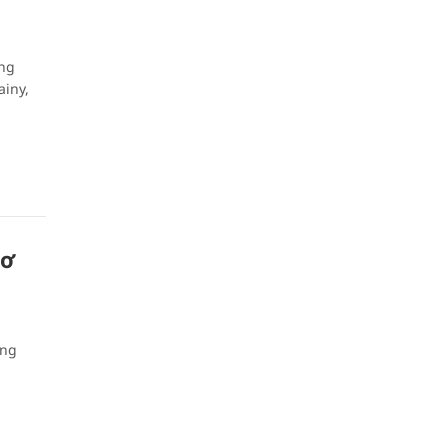
ang
ainy,
cơ
ổng